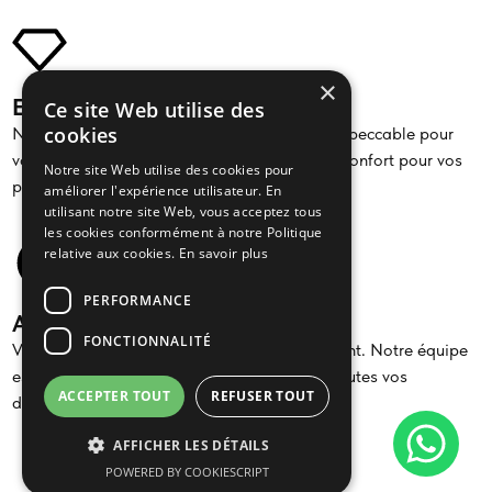
×
Expertise événementielle
Ce site Web utilise des
cookies
Nous assurons une logistique de transport impeccable pour
vos événements, garantissant ponctualité et confort pour vos
Notre site Web utilise des cookies pour
passagers.
améliorer l'expérience utilisateur. En
utilisant notre site Web, vous acceptez tous
les cookies conformément à notre Politique
relative aux cookies.
En savoir plus
PERFORMANCE
Assistance 24/7
FONCTIONNALITÉ
Votre tranquillité d’esprit est notre engagement. Notre équipe
est à votre service 24/7, prête à répondre à toutes vos
ACCEPTER TOUT
REFUSER TOUT
demandes.
AFFICHER LES DÉTAILS
POWERED BY COOKIESCRIPT