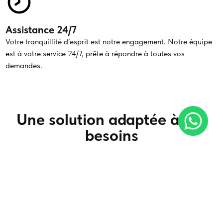
Assistance 24/7
Votre tranquillité d’esprit est notre engagement. Notre équipe
est à votre service 24/7, prête à répondre à toutes vos
demandes.
Une solution adaptée à vos
besoins
Transfert simple
Que ce soit pour des excursions, des déplacements
professionnels ou des événements spéciaux, facilitez vos
trajets avec notre service de chauffeur privé.
En savoir plus