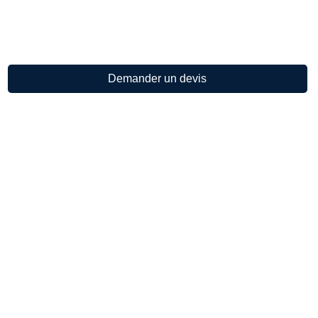
besoins spécifiques.
Avec
Sahn Drive
, profitez d’un transport de luxe et sur
mesure, loin des tracas des taxis classiques dans Paris
20.
Demander un devis