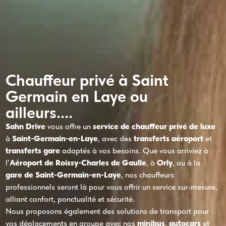
Chauffeur privé à Saint
Germain en Laye ou
ailleurs....
Sahn Drive
vous offre un
service de chauffeur privé de luxe
à
Saint-Germain-en-Laye
, avec des
transferts aéroport
et
transferts gare
adaptés à vos besoins. Que vous arriviez à
l’
Aéroport de Roissy-Charles de Gaulle
, à
Orly
, ou à la
gare de Saint-Germain-en-Laye
, nos chauffeurs
professionnels seront là pour vous offrir un service sur-mesure,
alliant confort, ponctualité et sécurité.
Nous proposons également des solutions de transport pour
vos déplacements en groupe avec nos
minibus
,
autocars
et