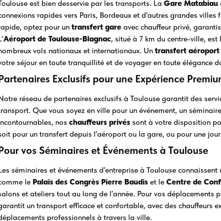
Toulouse est bien desservie par les transports. La
Gare Matabiau
connexions rapides vers Paris, Bordeaux et d’autres grandes villes 
rapide, optez pour un
transfert gare
avec chauffeur privé, garantis
L’
Aéroport de Toulouse-Blagnac
, situé à 7 km du centre-ville, est
nombreux vols nationaux et internationaux. Un
transfert aéroport
votre séjour en toute tranquillité et de voyager en toute élégance 
Partenaires Exclusifs pour une Expérience Premi
Notre réseau de partenaires exclusifs à Toulouse garantit des servi
transport. Que vous soyez en ville pour un événement, un séminaire 
incontournables, nos
chauffeurs privés
sont à votre disposition po
soit pour un transfert depuis l’aéroport ou la gare, ou pour une jou
Pour vos Séminaires et Événements à Toulouse
Les séminaires et événements d’entreprise à Toulouse connaissent u
comme le
Palais des Congrès Pierre Baudis
et le
Centre de Con
salons et ateliers tout au long de l’année. Pour vos déplacements 
garantit un transport efficace et confortable, avec des chauffeur
déplacements professionnels à travers la ville.