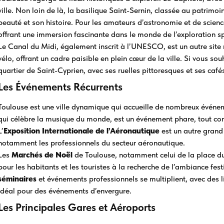
ville. Non loin de là, la basilique Saint-Sernin, classée au patri
beauté et son histoire. Pour les amateurs d’astronomie et de scienc
offrant une immersion fascinante dans le monde de l’exploration sp
Le Canal du Midi, également inscrit à l’UNESCO, est un autre sit
vélo, offrant un cadre paisible en plein cœur de la ville. Si vous so
quartier de Saint-Cyprien, avec ses ruelles pittoresques et ses caf
Les Événements Récurrents
Toulouse est une ville dynamique qui accueille de nombreux événem
qui célèbre la musique du monde, est un événement phare, tout c
L’
Exposition Internationale de l’Aéronautique
est un autre grand 
notamment les professionnels du secteur aéronautique.
Les
Marchés de Noël
de Toulouse, notamment celui de la place du
pour les habitants et les touristes à la recherche de l’ambiance fest
séminaires
et événements professionnels se multiplient, avec des
idéal pour des événements d’envergure.
Les Principales Gares et Aéroports