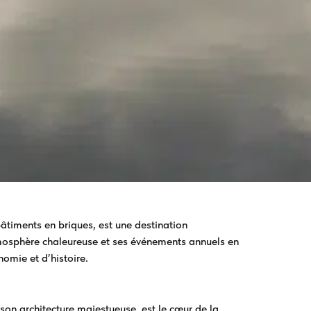
âtiments en briques, est une destination
mosphère chaleureuse et ses événements annuels en
nomie et d’histoire.
 son architecture majestueuse, est le cœur de la