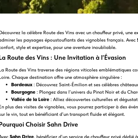
Découvrez la célèbre Route des Vins avec un chauffeur privé, une ex
admirer les paysages époustouflants des vignobles français. Avec
confort, style et expertise, pour une aventure inoubliable.
La Route des Vins : Une Invitation à l’Évasion
La Route des Vins traverse des régions viticoles emblématiques c
Loire. Chaque destination offre une atmosphère singulière :
Bordeaux
: Découvrez Saint-Émilion et ses célèbres châteaux
Bourgogne
: Plongez dans l’univers du Pinot Noir et du Char
Vallée de la Loire
: Alliez découvertes culturelles et dégusta
En plus des visites de vignobles, vous pourrez participer à des évé
sur le vin, tout en bénéficiant d’un transport fluide et élégant.
Pourquoi Choisir Sahn Drive
Avec
Sahn Drive
, bénéficiez d’un service de chauffeur privé dédié à