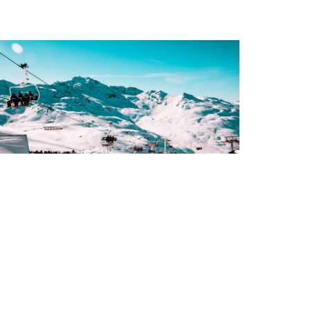
Voyages et Traditions Françaises
es Stations de Ski Incontournables en
rance
re l'article →