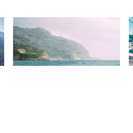
Voyages et Traditions Françaises
à
Les plages incontournables en France
L
Lire l'article →
F
Li