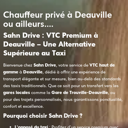
Chauffeur privé à Deauville
ou ailleurs....
Sahn Drive : VTC Premium à
Deauville – Une Alternative
Supérieure au Taxi
Bienvenue chez
Sahn Drive
, votre service de
VTC haut de
gamme
à
Deauville
, dédié à offrir une expérience de
transport élégante et sur mesure, bien au-delà des standards
des taxis traditionnels. Que ce soit pour un transfert vers les
gares locales
comme la
Gare de Trouville-Deauville
, ou
pour des trajets personnalisés, nous garantissons ponctualité,
confort et excellence.
Pourquoi choisir Sahn Drive ?
L’opposé du taxi
: Profitez d’un service premium avec