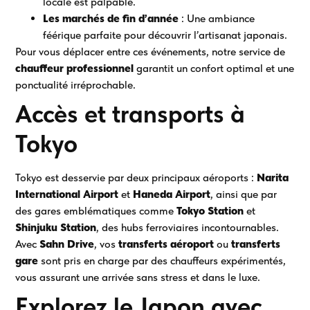
locale est palpable.
Les marchés de fin d’année
: Une ambiance
féérique parfaite pour découvrir l’artisanat japonais.
Pour vous déplacer entre ces événements, notre service de
chauffeur professionnel
garantit un confort optimal et une
ponctualité irréprochable.
Accès et transports à
Tokyo
Tokyo est desservie par deux principaux aéroports :
Narita
International Airport
et
Haneda Airport
, ainsi que par
des gares emblématiques comme
Tokyo Station
et
Shinjuku Station
, des hubs ferroviaires incontournables.
Avec
Sahn Drive
, vos
transferts aéroport
ou
transferts
gare
sont pris en charge par des chauffeurs expérimentés,
vous assurant une arrivée sans stress et dans le luxe.
Explorez le Japon avec