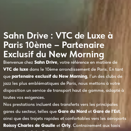
Sahn Drive : VTC de Luxe à
Paris 10ème – Partenaire
Exclusif du New Morning
Bienvenue chez
Sahn Drive
, votre référence en matière de
VTC de luxe
dans le 10ème arrondissement de Paris. En tant
que
partenaire exclusif du New Morning
, l’un des clubs de
jazz les plus emblématiques de Paris, nous mettons à votre
disposition un service de transport haut de gamme, adapté à
toutes vos exigences.
Nos prestations incluent des transferts vers les principales
gares du secteur, telles que
Gare du Nord
et
Gare de l’Est
,
ainsi que des trajets rapides et confortables vers les aéroports
Roissy Charles de Gaulle
et
Orly
. Contrairement aux taxis