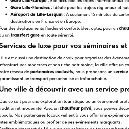
Gare Lille-Europe
: Elle accueille les trains internationaux c
Gare Lille-Flandres
: Idéale pour les trajets régionaux et na
Aéroport de Lille-Lesquin
: À seulement 15 minutes du centre
destinations en France et en Europe.
Pour des déplacements fluides et confortables, optez pour un
chau
ou un
transfert gare
en toute sérénité.
Services de luxe pour vos séminaires e
Lille est aussi une destination de choix pour organiser des événem
infrastructures modernes et son riche patrimoine, la ville offre un ca
notre réseau de
partenaires exclusifs
, nous proposons un
service
garantissant un transport personnalisé et irréprochable.
Une ville à découvrir avec un service 
Que ce soit pour une exploration touristique ou un événement profess
tradition et modernité. Avec un
chauffeur privé
, vous pouvez découv
absolu. Nos partenaires locaux veillent à vous offrir une expérience
sites emblématiques ou profiter de ses événements marquants.
Profitez pleinement de Lille avec des solutions de transport haut 