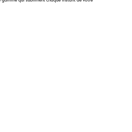
ns en France
Bastia : Entre Histoire, Culture et Événements