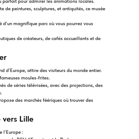
u parfait pour admirer les animations locales.
e de peintures, sculptures, et antiquités, ce musée
é d’un magnifique parc où vous pourrez vous
utiques de créateurs, de cafés accueillants et de
er
d d’Europe, attire des visiteurs du monde entier.
 fameuses moules-frites.
s de séries télévisées, avec des projections, des
s.
t propose des marchés féériques où trouver des
vers Lille
e l’Europe :