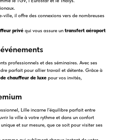
omme le TGV, l’Eurostar et le Thalys.
tionaux.
-ville, il offre des connexions vers de nombreuses
ffeur privé
qui vous assure un
transfert aéroport
t événements
ents professionnels et des séminaires. Avec ses
dre parfait pour allier travail et détente. Grâce à
 de chauffeur de luxe
pour vos invités,
premium
ionnel, Lille incarne l’équilibre parfait entre
rir la ville à votre rythme et dans un confort
 unique et sur mesure, que ce soit pour visiter ses
de gamme qui subliment chaque instant de votre