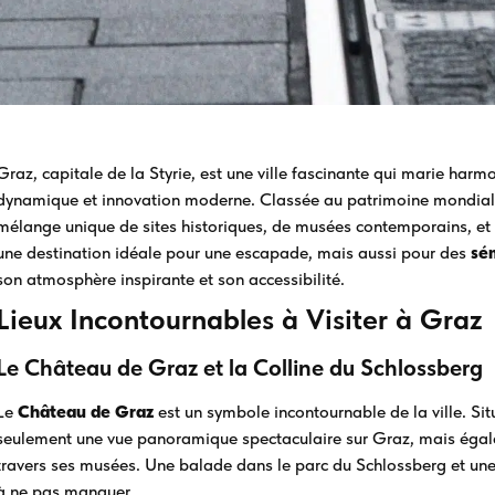
Graz, capitale de la Styrie, est une ville fascinante qui marie har
dynamique et innovation moderne. Classée au patrimoine mondial d
mélange unique de sites historiques, de musées contemporains, et 
une destination idéale pour une escapade, mais aussi pour des
sé
son atmosphère inspirante et son accessibilité.
Lieux Incontournables à Visiter à Graz
Le Château de Graz et la Colline du Schlossberg
Le
Château de Graz
est un symbole incontournable de la ville. Situ
seulement une vue panoramique spectaculaire sur Graz, mais égalem
travers ses musées. Une balade dans le parc du Schlossberg et une
à ne pas manquer.