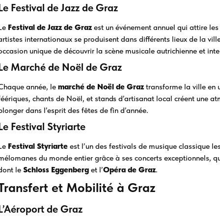
Le Festival de Jazz de Graz
Le
Festival de Jazz de Graz
est un événement annuel qui attire le
artistes internationaux se produisent dans différents lieux de la vil
occasion unique de découvrir la scène musicale autrichienne et inte
Le Marché de Noël de Graz
Chaque année, le
marché de Noël de Graz
transforme la ville en 
féériques, chants de Noël, et stands d’artisanat local créent une 
plonger dans l’esprit des fêtes de fin d’année.
Le Festival Styriarte
Le
Festival Styriarte
est l’un des festivals de musique classique les 
mélomanes du monde entier grâce à ses concerts exceptionnels, qui
dont le
Schloss Eggenberg
et l’
Opéra de Graz
.
Transfert et Mobilité à Graz
L’Aéroport de Graz