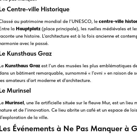
Le Centre-ville Historique
Classé au patrimoine mondial de l’UNESCO, le
centre-ville histo
Entre la
Hauptplatz
(place principale), les ruelles médiévales et l
raconte une histoire. L’architecture est à la fois ancienne et cont
harmonie avec le passé.
Le Kunsthaus Graz
Le
Kunsthaus Graz
est l’un des musées les plus emblématiques de 
dans un bâtiment remarquable, surnommé « l’ovni » en raison de so
les amateurs d’art moderne et d’architecture.
Le Murinsel
Le
Murinsel
, une île artificielle située sur le fleuve Mur, est un li
nature et de l’innovation. Ce lieu abrite un café et un espace de lo
d’exploration de la ville.
Les Événements à Ne Pas Manquer à G