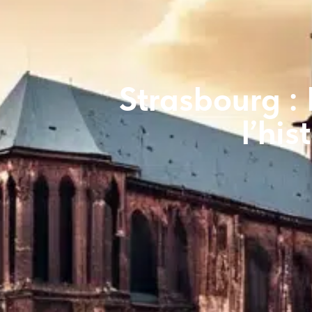
Strasbourg : 
l’his