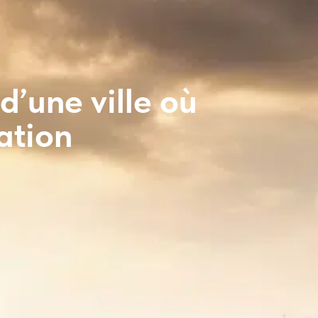
d’une ville où
vation