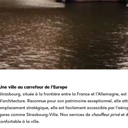
Une ville au carrefour de l’Europe
Strasbourg, située à la frontière entre la France et l’Allemagne, est u
d’architecture. Reconnue pour son patrimoine exceptionnel, elle att
emplacement stratégique, elle est facilement accessible par l’aéro
gares comme Strasbourg-Ville. Nos services de
chauffeur privé
et 
confortable à la ville.