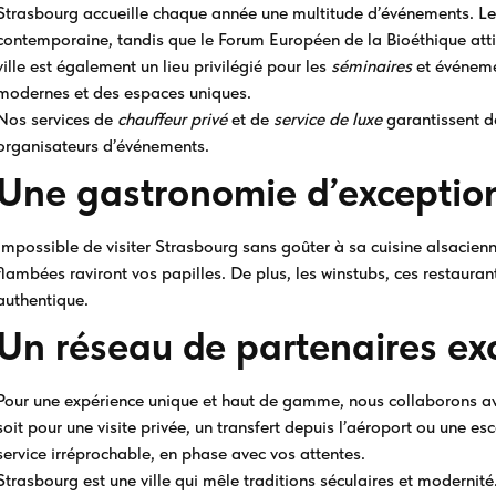
Strasbourg accueille chaque année une multitude d’événements. Le
contemporaine, tandis que le Forum Européen de la Bioéthique att
ville est également un lieu privilégié pour les
séminaires
et événemen
modernes et des espaces uniques.
Nos services de
chauffeur privé
et de
service de luxe
garantissent de
organisateurs d’événements.
Une gastronomie d’exceptio
Impossible de visiter Strasbourg sans goûter à sa cuisine alsacienn
flambées raviront vos papilles. De plus, les winstubs, ces restauran
authentique.
Un réseau de partenaires exc
Pour une expérience unique et haut de gamme, nous collaborons av
soit pour une visite privée, un transfert depuis l’aéroport ou une e
service irréprochable, en phase avec vos attentes.
Strasbourg est une ville qui mêle traditions séculaires et modernité